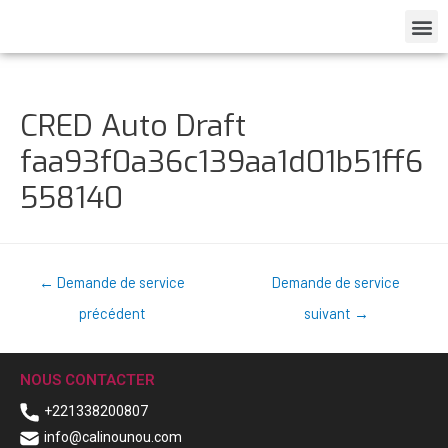
CRED Auto Draft
faa93f0a36c139aa1d01b51ff6
558140
←
Demande de service
Demande de service
précédent
suivant
→
NOUS CONTACTER
+221338200807
info@calinounou.com