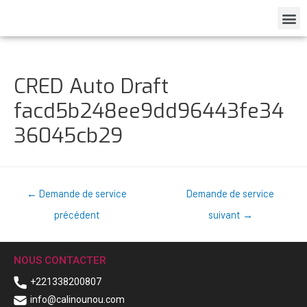
CRED Auto Draft
facd5b248ee9dd96443fe34
36045cb29
←
Demande de service
Demande de service
précédent
suivant
→
NOUS CONTACTER
+221338200807
info@calinounou.com