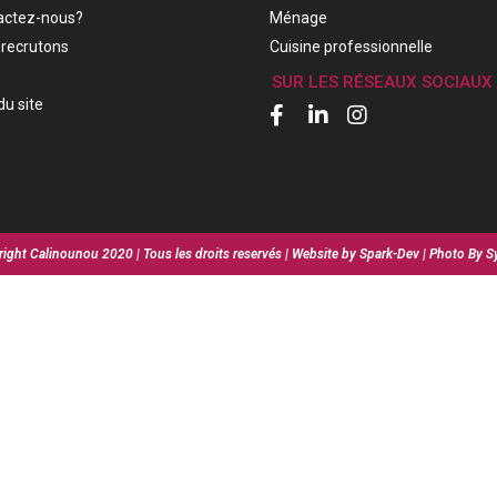
actez-nous?
Ménage
recrutons
Cuisine professionnelle
SUR LES RÉSEAUX SOCIAUX
du site
ight Calinounou 2020 | Tous les droits reservés | Website by Spark-Dev | Photo By S