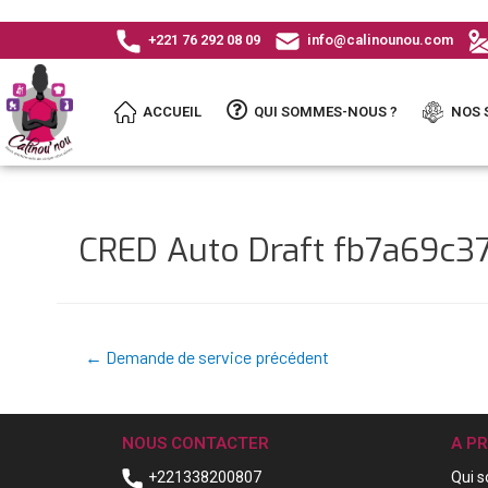
+221 76 292 08 09
info@calinounou.com
ACCUEIL
QUI SOMMES-NOUS ?
NOS 
CRED Auto Draft fb7a69c
←
Demande de service précédent
NOUS CONTACTER
A P
+221338200807
Qui 