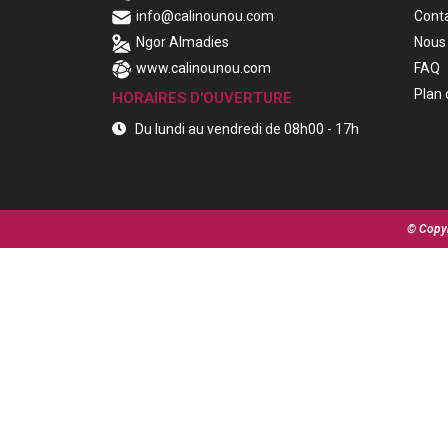
info@calinounou.com
Cont
Ngor Almadies
Nous 
www.calinounou.com
FAQ
Plan 
HORAIRES D'OUVERTURE
Du lundi au vendredi de 08h00 - 17h
© Copyr