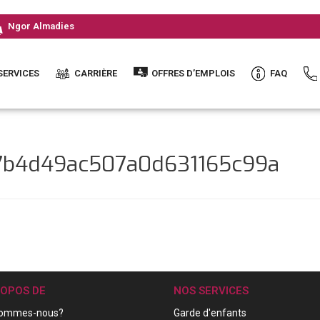
Ngor Almadies
SERVICES
CARRIÈRE
OFFRES D’EMPLOIS
FAQ
37b4d49ac507a0d631165c99a
ROPOS DE
NOS SERVICES
sommes-nous?
Garde d'enfants