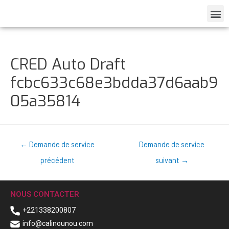
CRED Auto Draft
fcbc633c68e3bdda37d6aab9
05a35814
←
Demande de service
Demande de service
précédent
suivant
→
NOUS CONTACTER
+221338200807
info@calinounou.com