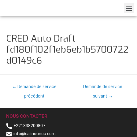
CRED Auto Draft
fd180f102f1eb6eb1b5700722
d0149c6
←
Demande de service
Demande de service
précédent
suivant
→
NOUS CONTACTER
+221338200807
info@calinounou.com