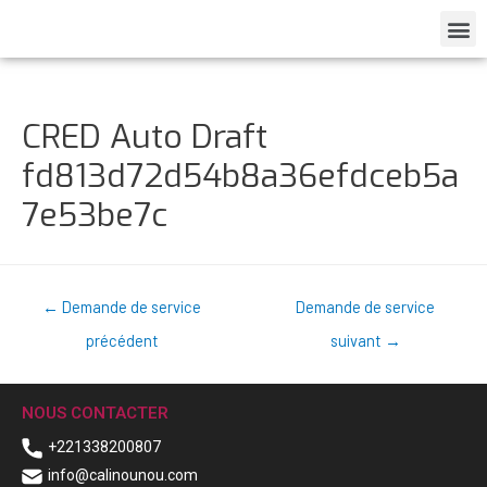
CRED Auto Draft
fd813d72d54b8a36efdceb5a
7e53be7c
←
Demande de service
Demande de service
précédent
suivant
→
NOUS CONTACTER
+221338200807
info@calinounou.com