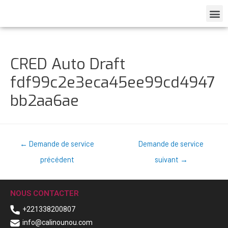
CRED Auto Draft
fdf99c2e3eca45ee99cd4947
bb2aa6ae
←
Demande de service
Demande de service
précédent
suivant
→
NOUS CONTACTER
+221338200807
info@calinounou.com