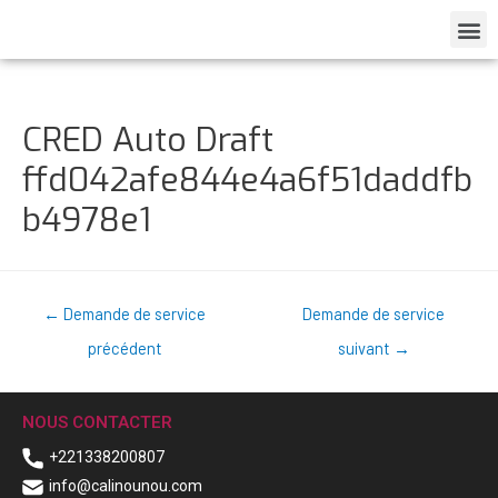
CRED Auto Draft
ffd042afe844e4a6f51daddfb
b4978e1
←
Demande de service
Demande de service
précédent
suivant
→
NOUS CONTACTER
+221338200807
info@calinounou.com