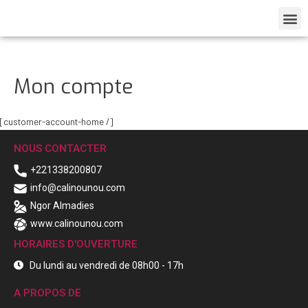
Mon compte
[customer-account-home /]
NOUS CONTACTER
+221338200807
info@calinounou.com
Ngor Almadies
www.calinounou.com
HORAIRES D'OUVERTURE
Du lundi au vendredi de 08h00 - 17h
A PROPOS DE