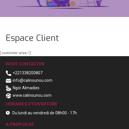
Espace Client
[customer-area /]
NOUS CONTACTER
+221338200807
info@calinounou.com
Ngor Almadies
www.calinounou.com
HORAIRES D'OUVERTURE
Du lundi au vendredi de 08h00 - 17h
A PROPOS DE