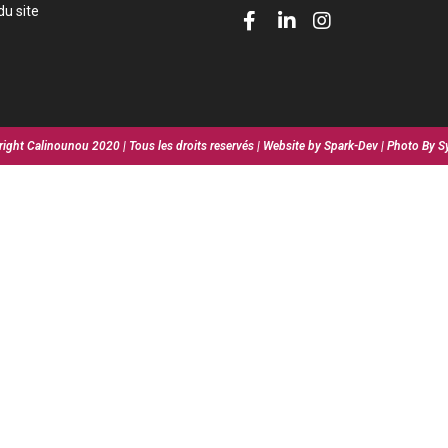
du site
ight Calinounou 2020 | Tous les droits reservés | Website by Spark-Dev | Photo By S