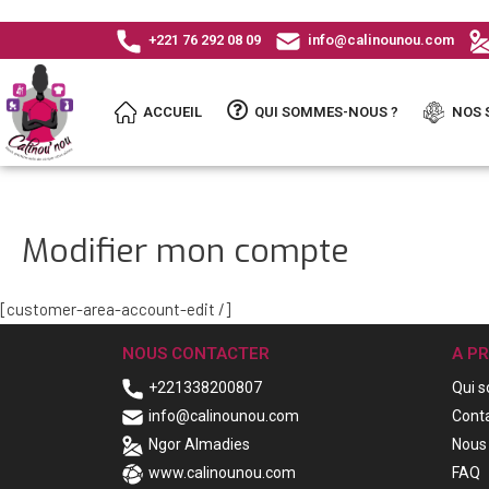
+221 76 292 08 09
info@calinounou.com
ACCUEIL
QUI SOMMES-NOUS ?
NOS 
Modifier mon compte
[customer-area-account-edit /]
NOUS CONTACTER
A P
+221338200807
Qui 
info@calinounou.com
Cont
Ngor Almadies
Nous 
www.calinounou.com
FAQ