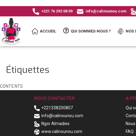
+221 76 292 08 09
info@calinounou.com
ACCUEIL
QUI SOMMES-NOUS ?
NOS 
Étiquettes
CONTENTS
NOUS CONTACTER
A P
+221338200807
Qui 
info@calinounou.com
Cont
Ngor Almadies
Nous 
www.calinounou.com
FAQ