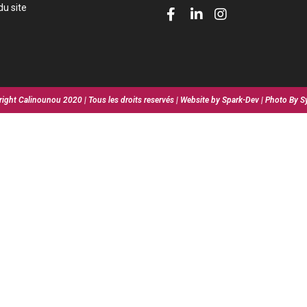
du site
ight Calinounou 2020 | Tous les droits reservés | Website by Spark-Dev | Photo By S