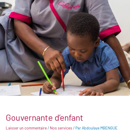
Gouvernante d’enfant
Laisser un commentaire
/
Nos services
/ Par
Abdoulaye MBENGUE