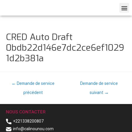
CRED Auto Draft
0bdb22d146e7dc2ce6ef1029
1d2b381a
←
Demande de service
Demande de service
précédent
suivant
→
NOUS CONTACTER
+221338200807
info@calinounou.com