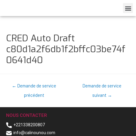
CRED Auto Draft
c80d1a2f6db1f2bffc03be74f
0641d40
←
Demande de service
Demande de service
précédent
suivant
→
NOUS CONTACTER
+221338200807
info@calinounou.com