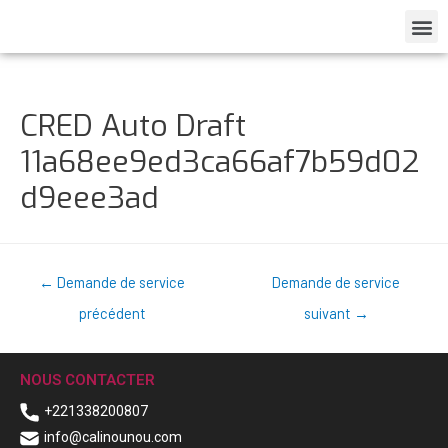
CRED Auto Draft
11a68ee9ed3ca66af7b59d02
d9eee3ad
←
Demande de service
Demande de service
précédent
suivant
→
NOUS CONTACTER
+221338200807
info@calinounou.com