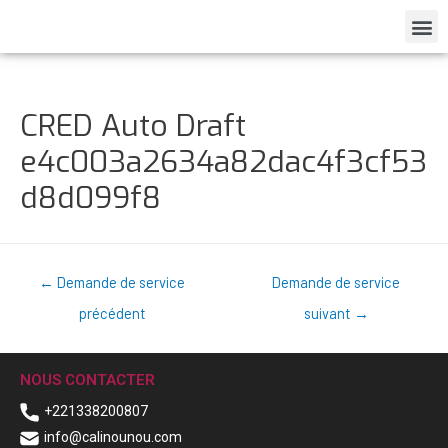
CRED Auto Draft
e4c003a2634a82dac4f3cf53
d8d099f8
←
Demande de service
Demande de service
précédent
suivant
→
NOUS CONTACTER
+221338200807
info@calinounou.com