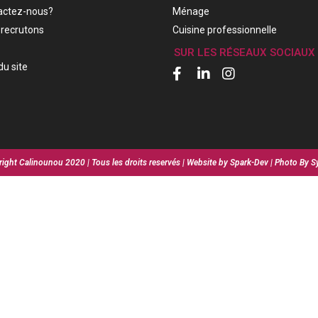
actez-nous?
Ménage
recrutons
Cuisine professionnelle
SUR LES RÉSEAUX SOCIAUX
du site
ight Calinounou 2020 | Tous les droits reservés | Website by Spark-Dev | Photo By S