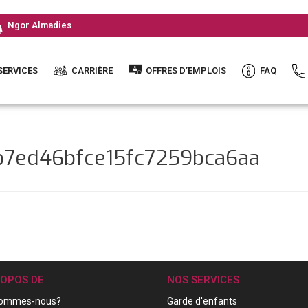
Ngor Almadies
SERVICES
CARRIÈRE
OFFRES D’EMPLOIS
FAQ
bb7ed46bfce15fc7259bca6aa
ROPOS DE
NOS SERVICES
sommes-nous?
Garde d'enfants