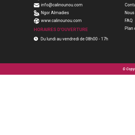
info@calinounou.com
Cont
Ngor Almadies
Nous 
www.calinounou.com
FAQ
Plan 
HORAIRES D'OUVERTURE
Du lundi au vendredi de 08h00 - 17h
© Copyr