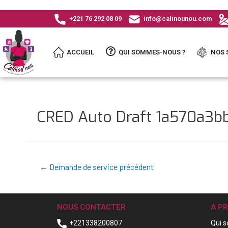
+221 76 292 08 09
info@calinounou.com
ACCUEIL
QUI SOMMES-NOUS ?
NOS 
CRED Auto Draft 1a570a3
←
Demande de service précédent
NOUS CONTACTER
A P
+221338200807
Qui 