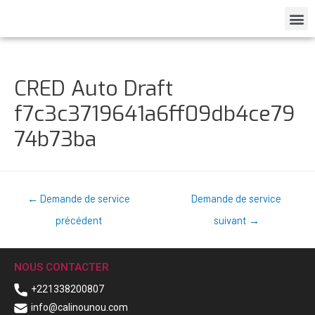
CRED Auto Draft
f7c3c3719641a6ff09db4ce79
74b73ba
←
Demande de service
Demande de service
précédent
suivant
→
NOUS CONTACTER
+221338200807
info@calinounou.com