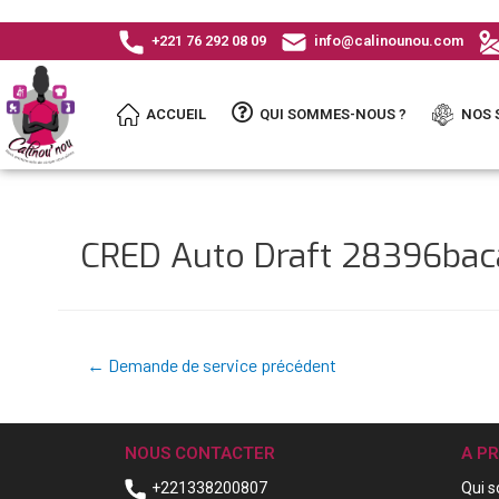
+221 76 292 08 09
info@calinounou.com
ACCUEIL
QUI SOMMES-NOUS ?
NOS 
CRED Auto Draft 28396b
←
Demande de service précédent
NOUS CONTACTER
A P
+221338200807
Qui 