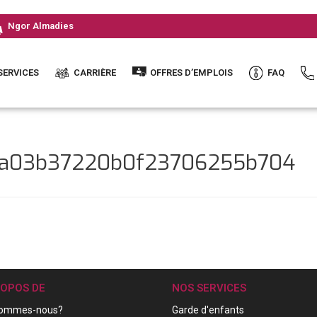
Ngor Almadies
SERVICES
CARRIÈRE
OFFRES D’EMPLOIS
FAQ
aca03b37220b0f23706255b704
ROPOS DE
NOS SERVICES
sommes-nous?
Garde d'enfants