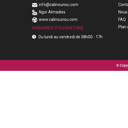
info@calinounou.com
Cont
Ngor Almadies
Nous 
www.calinounou.com
FAQ
Plan 
HORAIRES D'OUVERTURE
Du lundi au vendredi de 08h00 - 17h
© Copyr