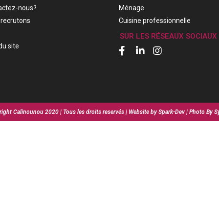
actez-nous?
Ménage
recrutons
Cuisine professionnelle
SUR LES RÉSEAUX SOCIAUX
du site
ight Calinounou 2020 | Tous les droits reservés | Website by Spark-Dev | Photo By S