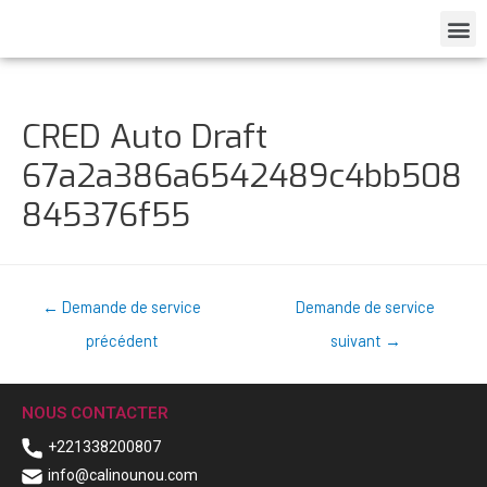
CRED Auto Draft
67a2a386a6542489c4bb508
845376f55
←
Demande de service
Demande de service
précédent
suivant
→
NOUS CONTACTER
+221338200807
info@calinounou.com