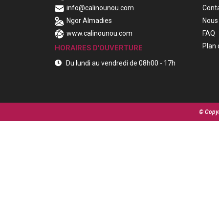
info@calinounou.com
Cont
Ngor Almadies
Nous 
www.calinounou.com
FAQ
Plan 
HORAIRES D'OUVERTURE
Du lundi au vendredi de 08h00 - 17h
© Copyr