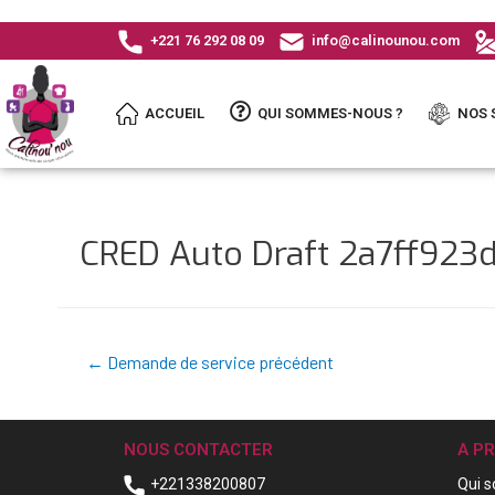
+221 76 292 08 09
info@calinounou.com
ACCUEIL
QUI SOMMES-NOUS ?
NOS 
CRED Auto Draft 2a7ff92
←
Demande de service précédent
NOUS CONTACTER
A P
+221338200807
Qui 