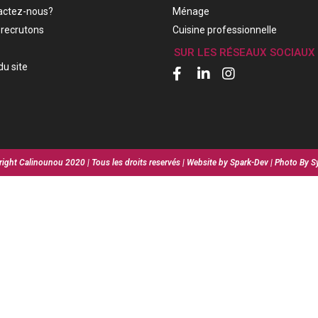
actez-nous?
Ménage
recrutons
Cuisine professionnelle
SUR LES RÉSEAUX SOCIAUX
du site
ight Calinounou 2020 | Tous les droits reservés | Website by Spark-Dev | Photo By S