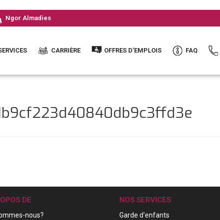
Ngor Almadies
SERVICES
CARRIÈRE
OFFRES D’EMPLOIS
FAQ
3db9cf223d40840db9c3ffd3e
ROPOS DE
NOS SERVICES
sommes-nous?
Garde d'enfants