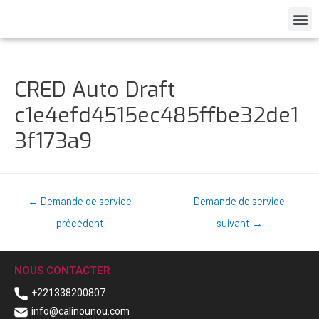
CRED Auto Draft
c1e4efd4515ec485ffbe32de1
3f173a9
←
Demande de service
Demande de service
précédent
suivant
→
NOUS CONTACTER
+221338200807
info@calinounou.com