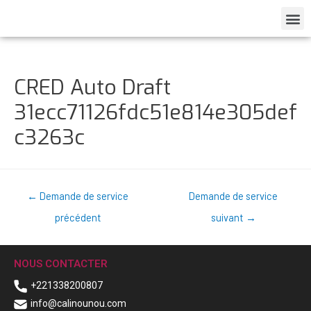
CRED Auto Draft
31ecc71126fdc51e814e305def
c3263c
←
Demande de service
Demande de service
précédent
suivant
→
NOUS CONTACTER
+221338200807
info@calinounou.com