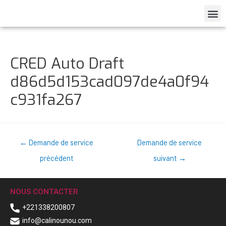
CRED Auto Draft
d86d5d153cad097de4a0f94
c931fa267
←
Demande de service
Demande de service
précédent
suivant
→
NOUS CONTACTER
+221338200807
info@calinounou.com