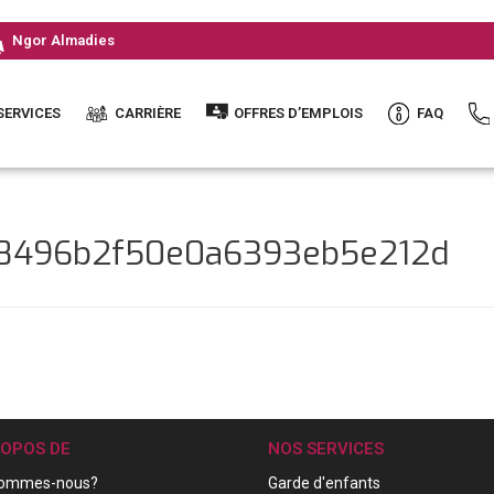
Ngor Almadies
SERVICES
CARRIÈRE
OFFRES D’EMPLOIS
FAQ
68496b2f50e0a6393eb5e212d
ROPOS DE
NOS SERVICES
sommes-nous?
Garde d'enfants