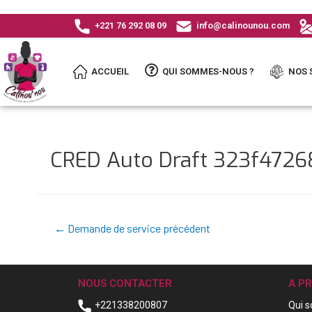
+221 76 292 08 09
info@calinounou.com
ACCUEIL
QUI SOMMES-NOUS ?
NOS 
CRED Auto Draft 323f472
←
Demande de service précédent
NOUS CONTACTER
A P
+221338200807
Qui 