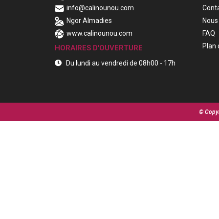
info@calinounou.com
Cont
Ngor Almadies
Nous 
www.calinounou.com
FAQ
Plan 
HORAIRES D'OUVERTURE
Du lundi au vendredi de 08h00 - 17h
© Copyr