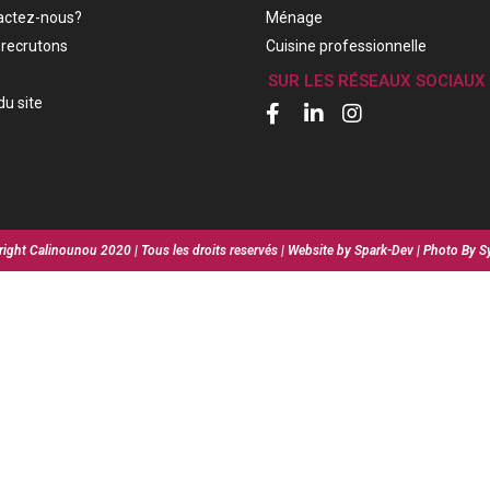
actez-nous?
Ménage
recrutons
Cuisine professionnelle
SUR LES RÉSEAUX SOCIAUX
du site
ight Calinounou 2020 | Tous les droits reservés | Website by Spark-Dev | Photo By S