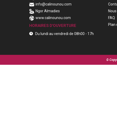
info@calinounou.com
Cont
Ngor Almadies
Nous 
www.calinounou.com
FAQ
Plan 
HORAIRES D'OUVERTURE
Du lundi au vendredi de 08h00 - 17h
© Copyr