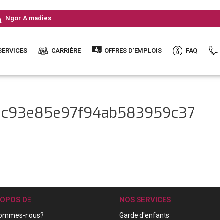
Ngor Almadies
SERVICES
CARRIÈRE
OFFRES D’EMPLOIS
FAQ
c1c93e85e97f94ab583959c37
ROPOS DE
NOS SERVICES
sommes-nous?
Garde d'enfants