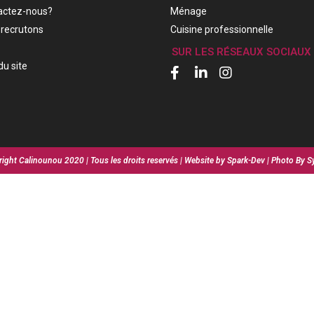
actez-nous?
Ménage
recrutons
Cuisine professionnelle
SUR LES RÉSEAUX SOCIAUX
du site
ight Calinounou 2020 | Tous les droits reservés | Website by Spark-Dev | Photo By S