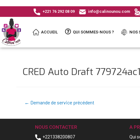
+221 76 292 08 09
info@calinounou.com
ACCUEIL
QUI SOMMES-NOUS ?
NOS 
CRED Auto Draft 779724a
←
Demande de service précédent
NOUS CONTACTER
A P
+221338200807
Qui 