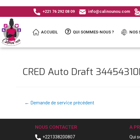
+221 76 292 08 09
info@calinounou.com
ACCUEIL
QUI SOMMES-NOUS ?
NOS 
CRED Auto Draft 3445431
←
Demande de service précédent
NOUS CONTACTER
A P
+221338200807
Qui 