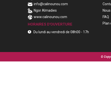
info@calinounou.com
Cont
Ngor Almadies
Nous 
www.calinounou.com
FAQ
Plan 
HORAIRES D'OUVERTURE
Du lundi au vendredi de 08h00 - 17h
© Copyr