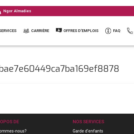
Ngor Almadies
SERVICES
CARRIÈRE
OFFRES D’EMPLOIS
FAQ
0bae7e60449ca7ba169ef8878
ROPOS DE
NOS SERVICES
sommes-nous?
Garde d'enfants