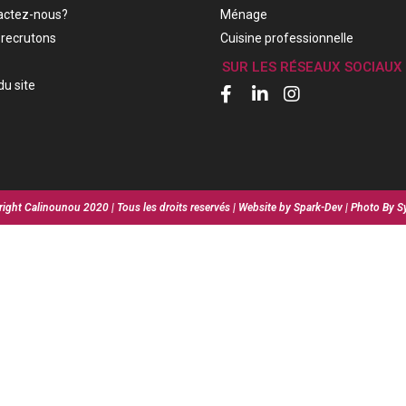
actez-nous?
Ménage
recrutons
Cuisine professionnelle
SUR LES RÉSEAUX SOCIAUX
du site
ight Calinounou 2020 | Tous les droits reservés | Website by Spark-Dev | Photo By S