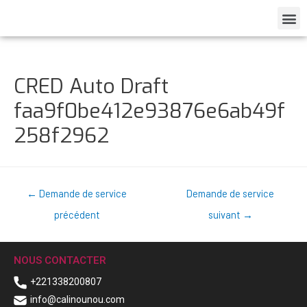
CRED Auto Draft
faa9f0be412e93876e6ab49f
258f2962
←
Demande de service
Demande de service
précédent
suivant
→
NOUS CONTACTER
+221338200807
info@calinounou.com