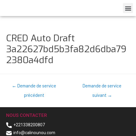
CRED Auto Draft
3a22627bd5b3fa82d6dba79
2380a4dfd
←
Demande de service
Demande de service
précédent
suivant
→
NOUS CONTACTER
+221338200807
info@calinounou.com