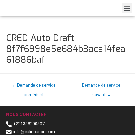
CRED Auto Draft
8f7f6998e5e684b3ace14fea
61886baf
←
Demande de service
Demande de service
précédent
suivant
→
NOUS CONTACTER
+221338200807
info@calinounou.com