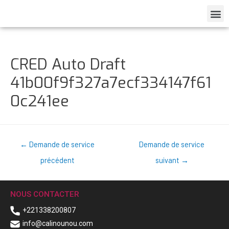
CRED Auto Draft
41b00f9f327a7ecf334147f61
0c241ee
←
Demande de service
Demande de service
précédent
suivant
→
NOUS CONTACTER
+221338200807
info@calinounou.com