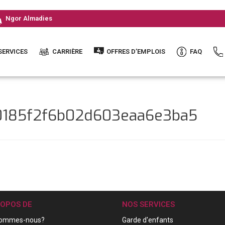
Ngor Almadies
SERVICES
CARRIÈRE
OFFRES D’EMPLOIS
FAQ
90185f2f6b02d603eaa6e3ba5
ROPOS DE
NOS SERVICES
sommes-nous?
Garde d'enfants