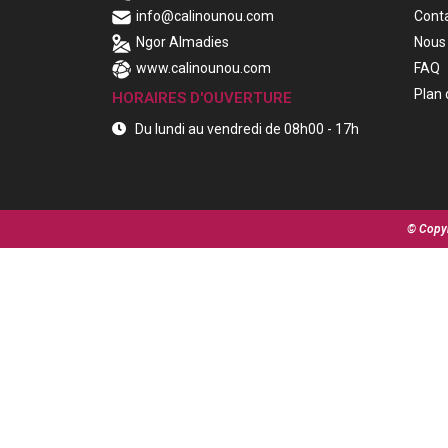
info@calinounou.com
Cont
Ngor Almadies
Nous 
www.calinounou.com
FAQ
Plan 
HORAIRES D'OUVERTURE
Du lundi au vendredi de 08h00 - 17h
© Copyr