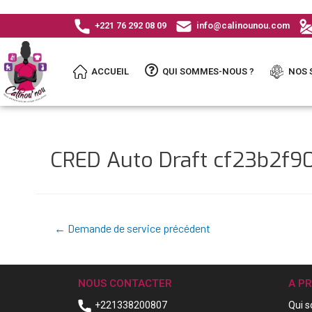
+221 76 292 08 09
info@calinounou.com
ACCUEIL
QUI SOMMES-NOUS ?
NOS 
CRED Auto Draft cf23b2f
←
Demande de service précédent
NOUS CONTACTER
A P
+221338200807
Qui 