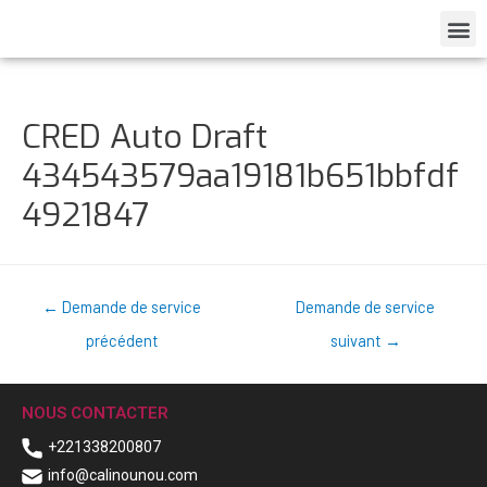
CRED Auto Draft
434543579aa19181b651bbfdf
4921847
←
Demande de service
Demande de service
précédent
suivant
→
NOUS CONTACTER
+221338200807
info@calinounou.com