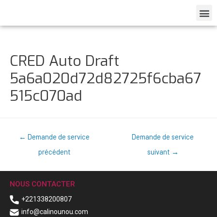
CRED Auto Draft
5a6a020d72d82725f6cba67
515c070ad
←
Demande de service
Demande de service
précédent
suivant
→
NOUS CONTACTER
+221338200807
info@calinounou.com