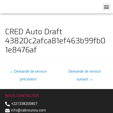
CRED Auto Draft
43820c2afca81ef463b99fb0
1e8476af
←
Demande de service
Demande de service
précédent
suivant
→
NOUS CONTACTER
+221338200807
info@calinounou.com