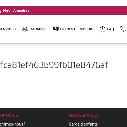
Ngor Almadies
SERVICES
CARRIÈRE
OFFRES D’EMPLOIS
FAQ
afca81ef463b99fb01e8476af
ROPOS DE
NOS SERVICES
sommes-nous?
Garde d'enfants