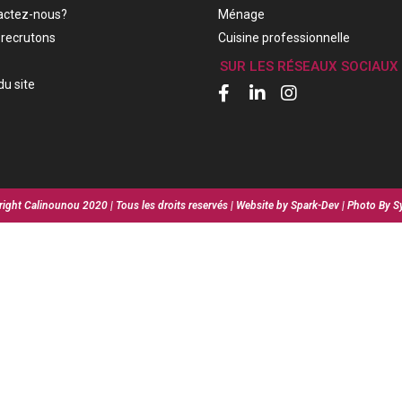
actez-nous?
Ménage
recrutons
Cuisine professionnelle
SUR LES RÉSEAUX SOCIAUX
du site
ight Calinounou 2020 | Tous les droits reservés | Website by Spark-Dev | Photo By S