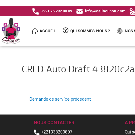
+221 76 292 08 09
info@calinounou.com
ACCUEIL
QUI SOMMES-NOUS ?
NOS 
CRED Auto Draft 43820c2
←
Demande de service précédent
NOUS CONTACTER
A P
+221338200807
Qui 