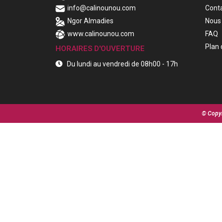
info@calinounou.com
Cont
Ngor Almadies
Nous 
www.calinounou.com
FAQ
Plan 
HORAIRES D'OUVERTURE
Du lundi au vendredi de 08h00 - 17h
© Copyr