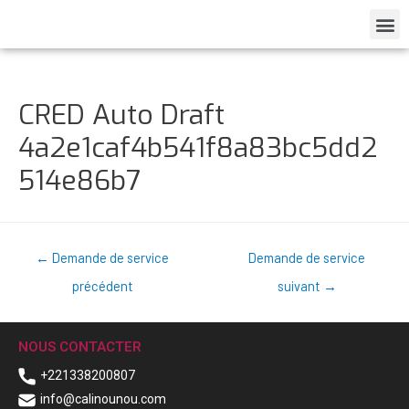
CRED Auto Draft
4a2e1caf4b541f8a83bc5dd2
514e86b7
←
Demande de service
Demande de service
précédent
suivant
→
NOUS CONTACTER
+221338200807
info@calinounou.com