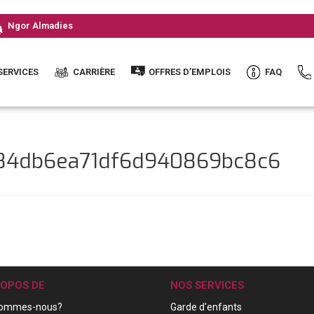
Ngor Almadies
SERVICES
CARRIÈRE
OFFRES D’EMPLOIS
FAQ
984db6ea71df6d940869bc8c6
ROPOS DE
NOS SERVICES
sommes-nous?
Garde d'enfants