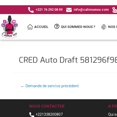
+221 76 292 08 09
info@calinounou.com
ACCUEIL
QUI SOMMES-NOUS ?
NOS 
CRED Auto Draft 581296f
←
Demande de service précédent
NOUS CONTACTER
A P
+221338200807
Qui 