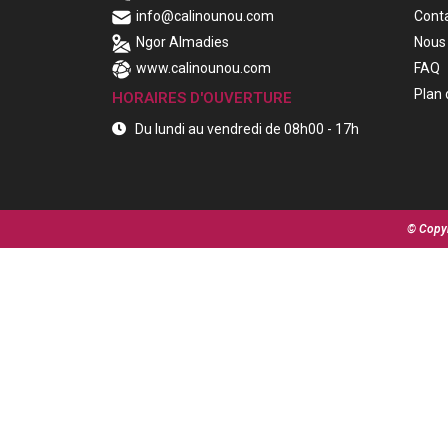
info@calinounou.com
Cont
Ngor Almadies
Nous 
www.calinounou.com
FAQ
Plan 
HORAIRES D'OUVERTURE
Du lundi au vendredi de 08h00 - 17h
© Copyr