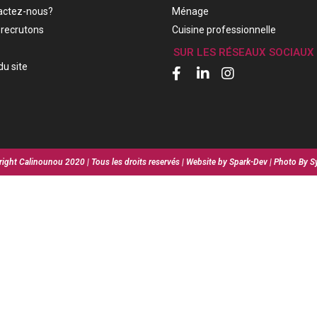
actez-nous?
Ménage
recrutons
Cuisine professionnelle
SUR LES RÉSEAUX SOCIAUX
du site
ight Calinounou 2020 | Tous les droits reservés | Website by Spark-Dev | Photo By S