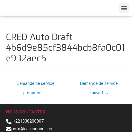
CRED Auto Draft
4b6d9e85cf3844bcb8fa0c01
e932aec5
←
Demande de service
Demande de service
précédent
suivant
→
NOUS CONTACTER
+221338200807
info@calinounou.com