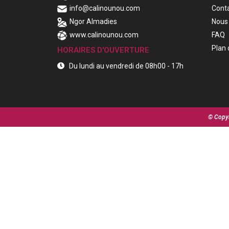
info@calinounou.com
Cont
Ngor Almadies
Nous 
www.calinounou.com
FAQ
Plan 
HORAIRES D'OUVERTURE
Du lundi au vendredi de 08h00 - 17h
© Copyr