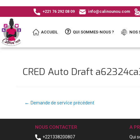
+221 76 292 08 09
info@calinounou.com
ACCUEIL
QUI SOMMES-NOUS ?
NOS 
CRED Auto Draft a62324c
←
Demande de service précédent
NOUS CONTACTER
A P
+221338200807
Qui 