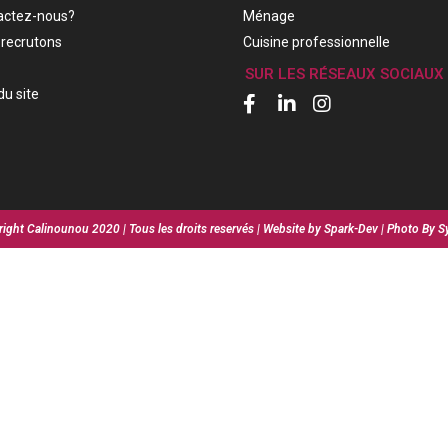
actez-nous?
Ménage
recrutons
Cuisine professionnelle
SUR LES RÉSEAUX SOCIAUX
du site
ight Calinounou 2020 | Tous les droits reservés | Website by Spark-Dev | Photo By S