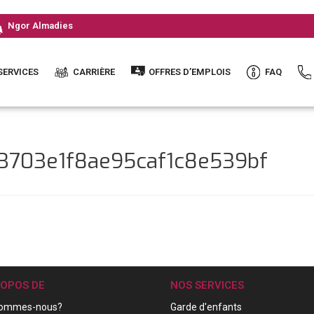
Ngor Almadies
SERVICES
CARRIÈRE
OFFRES D’EMPLOIS
FAQ
a3703e1f8ae95caf1c8e539bf
ROPOS DE
NOS SERVICES
sommes-nous?
Garde d'enfants