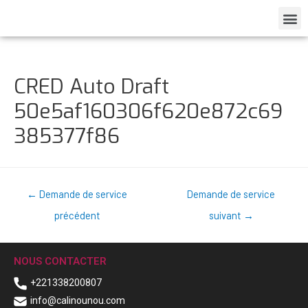
CRED Auto Draft
50e5af160306f620e872c69
385377f86
←
Demande de service
Demande de service
précédent
suivant
→
NOUS CONTACTER
+221338200807
info@calinounou.com