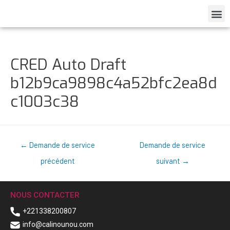
CRED Auto Draft
b12b9ca9898c4a52bfc2ea8d
c1003c38
←
Demande de service
Demande de service
précédent
suivant
→
NOUS CONTACTER
+221338200807
info@calinounou.com