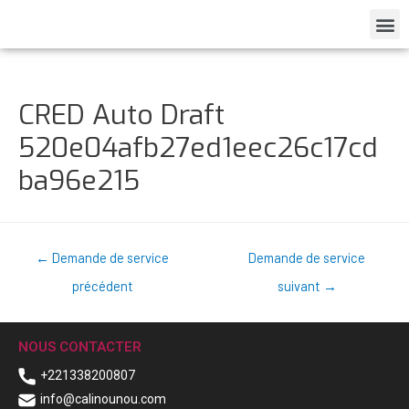
CRED Auto Draft
520e04afb27ed1eec26c17cd
ba96e215
←
Demande de service
Demande de service
précédent
suivant
→
NOUS CONTACTER
+221338200807
info@calinounou.com