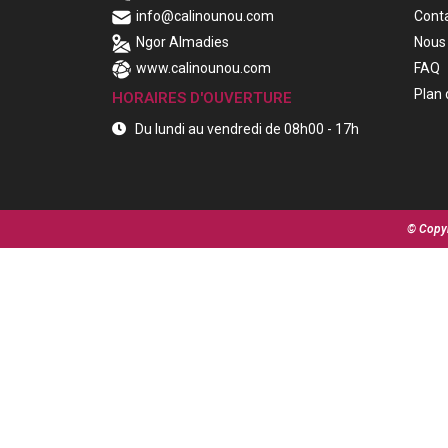
info@calinounou.com
Cont
Ngor Almadies
Nous 
www.calinounou.com
FAQ
Plan 
HORAIRES D'OUVERTURE
Du lundi au vendredi de 08h00 - 17h
© Copyr