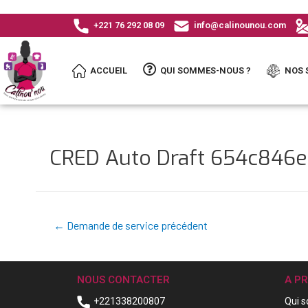
+221 76 292 08 09
info@calinounou.com
ACCUEIL
QUI SOMMES-NOUS ?
NOS 
CRED Auto Draft 654c846
←
Demande de service précédent
NOUS CONTACTER
A P
+221338200807
Qui 