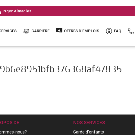
Ngor Almadies
SERVICES
CARRIÈRE
OFFRES D’EMPLOIS
FAQ
e9b6e8951bfb376368af47835
ROPOS DE
NOS SERVICES
sommes-nous?
Garde d'enfants