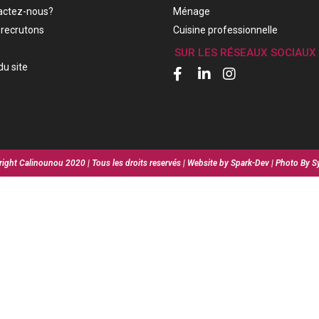
actez-nous?
Ménage
recrutons
Cuisine professionnelle
SUR LES RÉSEAUX SOCIAUX
du site
ight Calinounou 2020 | Tous les droits reservés | Website by Spark-Dev | Photo By S