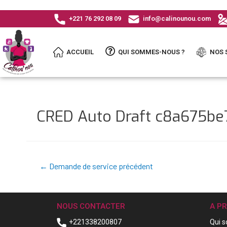
+221 76 292 08 09
info@calinounou.com
ACCUEIL
QUI SOMMES-NOUS ?
NOS 
CRED Auto Draft c8a675
←
Demande de service précédent
NOUS CONTACTER
A P
+221338200807
Qui 