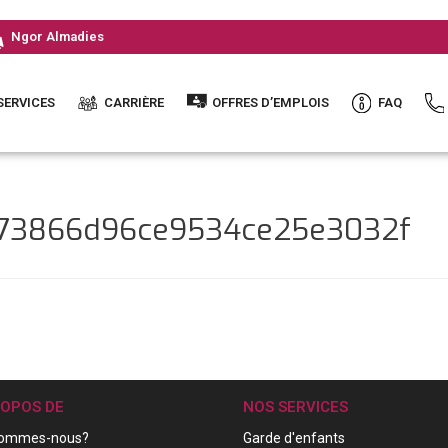
Ngor Almadies
SERVICES
CARRIÈRE
OFFRES D’EMPLOIS
FAQ
be73866d96ce9534ce25e3032f
ROPOS DE
NOS SERVICES
sommes-nous?
Garde d'enfants