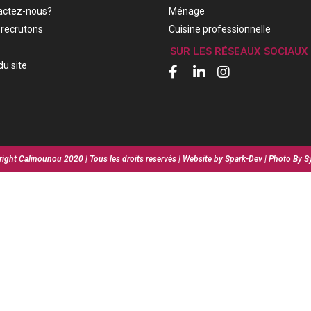
actez-nous?
Ménage
recrutons
Cuisine professionnelle
SUR LES RÉSEAUX SOCIAUX
du site
ight Calinounou 2020 | Tous les droits reservés | Website by Spark-Dev | Photo By S