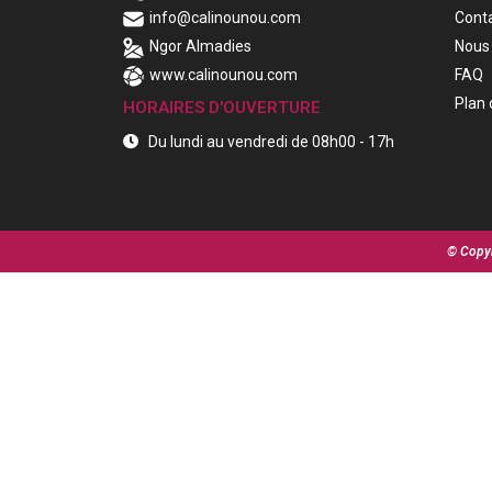
info@calinounou.com
Cont
Ngor Almadies
Nous 
www.calinounou.com
FAQ
Plan 
HORAIRES D'OUVERTURE
Du lundi au vendredi de 08h00 - 17h
© Copyr