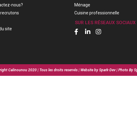
actez-nous?
Ménage
recrutons
Cuisine professionnelle
SUR LES RÉSEAUX SOCIAUX
du site
ight Calinounou 2020 | Tous les droits reservés | Website by Spark-Dev | Photo By S