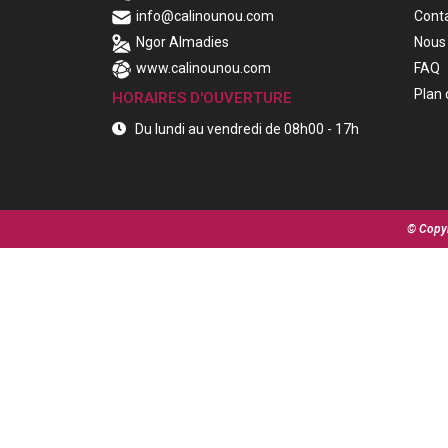
info@calinounou.com
Cont
Ngor Almadies
Nous 
www.calinounou.com
FAQ
Plan 
HORAIRES D'OUVERTURE
Du lundi au vendredi de 08h00 - 17h
© Copyr