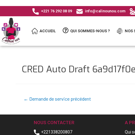
+221 76 292 08 09
info@calinounou.com
ACCUEIL
QUI SOMMES-NOUS ?
NOS 
CRED Auto Draft 6a9d17f
←
Demande de service précédent
NOUS CONTACTER
A P
+221338200807
Qui 