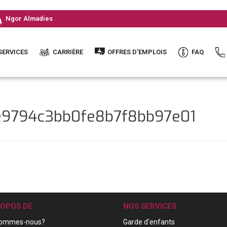
Ngor Almadies
SERVICES
CARRIÈRE
OFFRES D’EMPLOIS
FAQ
0e9794c3bb0fe8b7f8bb97e01
ROPOS DE
NOS SERVICES
sommes-nous?
Garde d'enfants