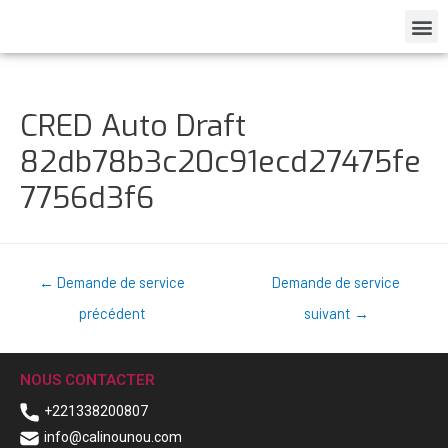
CRED Auto Draft
82db78b3c20c91ecd27475fe
7756d3f6
←
Demande de service
Demande de service
précédent
suivant
→
NOUS CONTACTER
+221338200807
info@calinounou.com