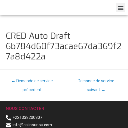
CRED Auto Draft
6b784d60f73acae67da369f2
7a8d422a
←
Demande de service
Demande de service
précédent
suivant
→
NOUS CONTACTER
+221338200807
info@calinounou.com