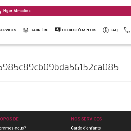
Ngor Almadies
SERVICES
CARRIÈRE
OFFRES D’EMPLOIS
FAQ
45985c89cb09bda56152ca085
ROPOS DE
NOS SERVICES
sommes-nous?
Garde d'enfants