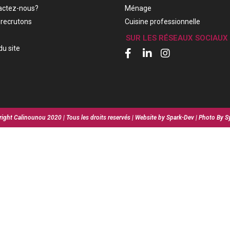
actez-nous?
Ménage
recrutons
Cuisine professionnelle
SUR LES RÉSEAUX SOCIAUX
du site
ight Calinounou 2020 | Tous les droits reservés | Website by Spark-Dev | Photo By S